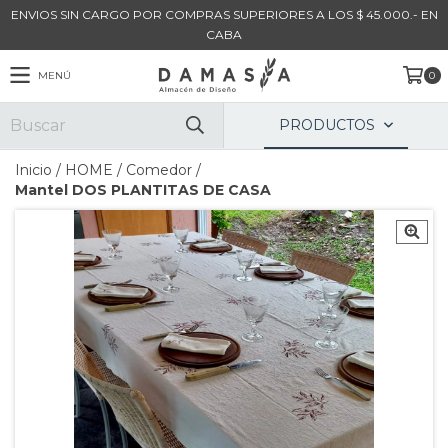
ENVIOS SIN CARGO POR COMPRAS SUPERIORES A LOS $ 45.000.- EN
CABA
MENÚ
0
PRODUCTOS
Inicio
/
HOME
/
Comedor
/
Mantel DOS PLANTITAS DE CASA