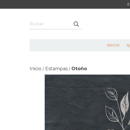
E
INICIO
Q
Inicio
Estampas
Otoño
/
/